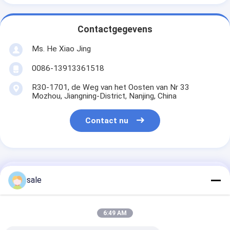
Contactgegevens
Ms. He Xiao Jing
0086-13913361518
R30-1701, de Weg van het Oosten van Nr 33
Mozhou, Jiangning-District, Nanjing, China
Contact nu
Krijg De Beste Prijs Voor
sale
Polyesterdoek kammen met
6:49 AM
gesneden strand mat om
glasvezel aders voor FRP