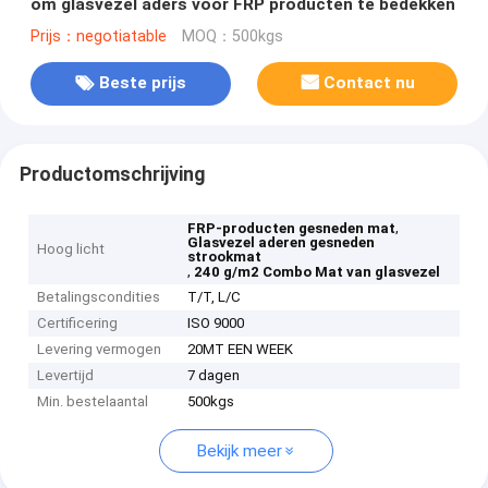
om glasvezel aders voor FRP producten te bedekken
Prijs：negotiatable
MOQ：500kgs
Beste prijs
Contact nu
Productomschrijving
,
FRP-producten gesneden mat
Glasvezel aderen gesneden
Hoog licht
strookmat
,
240 g/m2 Combo Mat van glasvezel
Betalingscondities
T/T, L/C
Certificering
ISO 9000
Levering vermogen
20MT EEN WEEK
Levertijd
7 dagen
Min. bestelaantal
500kgs
Bekijk meer