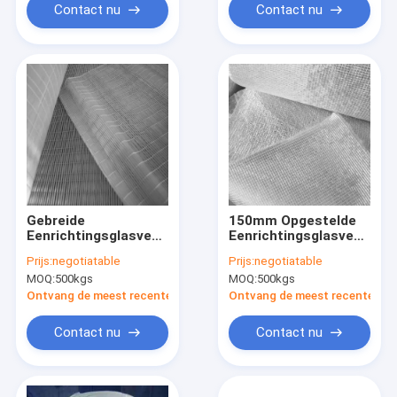
Contact nu
Contact nu
Gebreide
150mm Opgestelde
Eenrichtingsglasvezelstof
Eenrichtingsglasvezeldo
0 90deg
CSM
Prijs:
negotiatable
Prijs:
negotiatable
MOQ:
500kgs
MOQ:
500kgs
Ontvang de meest recente Prijs
Ontvang de meest recente Prij
Contact nu
Contact nu