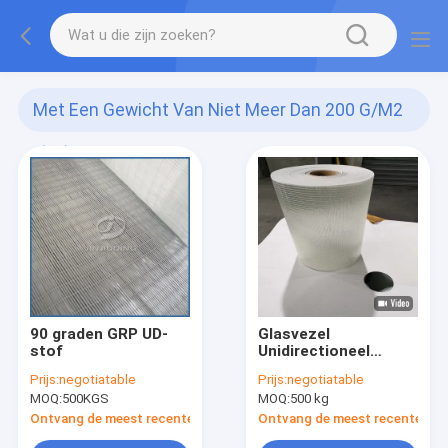
Met Een Gewicht Van Niet Meer Dan 200 G/m2
(45)
90 graden GRP UD-
Glasvezel
stof
Unidirectioneel
Enkele Inslag 90
Prijs:
negotiatable
Prijs:
negotiatable
Graden Doek
MOQ:
500KGS
MOQ:
500 kg
410g/M2 440mm
Ontvang de meest recente Prijs
Ontvang de meest recente Prij