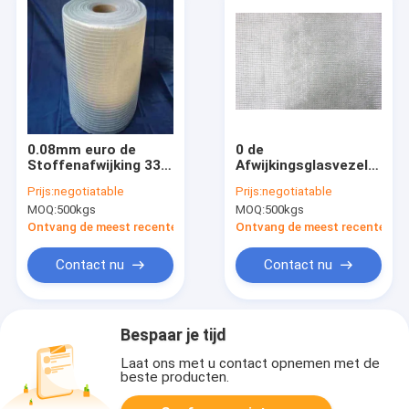
0.08mm euro de
0 de
Stoffenafwijking 336
Afwijkingsglasvezel
672g/M2 van de Glas
Eenrichtingscombo
Prijs:
negotiatable
Prijs:
negotiatable
Eenrichtingsglasvezel
Mat Plain Woven van
MOQ:
500kgs
MOQ:
500kgs
Gr. 400g
Ontvang de meest recente Prijs
Ontvang de meest recente Prij
Contact nu
Contact nu
Bespaar je tijd
Laat ons met u contact opnemen met de
beste producten.