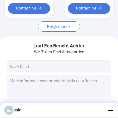
Sterke Treksterkte in
GVK Opslagtank
Contact nu
Contact nu
Bekijk meer
Laat Een Bericht Achter
We Zullen Snel Antwoorden
Doorgaan
sale