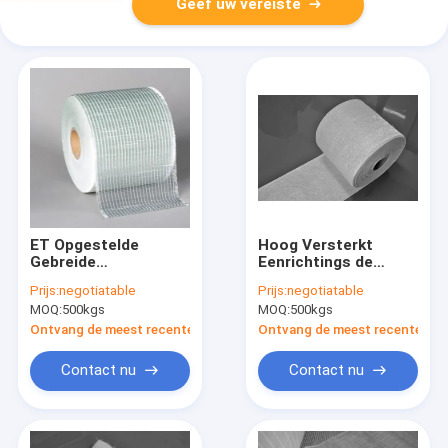
Geef uw vereiste
ET Opgestelde
Hoog Versterkt
Gebreide
Eenrichtings de
Eenrichtingsglasvezelstof
Stoffenbroodje van
Prijs:
negotiatable
Prijs:
negotiatable
90 Gr. 227g/M2
de Glasvezelband
MOQ:
500kgs
MOQ:
500kgs
350g/M2
Geen Bindmiddel
Ontvang de meest recente Prijs
Ontvang de meest recente Prij
Contact nu
Contact nu