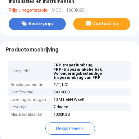
installaties en instrumenten
Prijs：negotiatable
MOQ：1000KGS
Beste prijs
Contact nu
Productomschrijving
,
FRP trapeziumbrug
,
FRP-trapeziumkabelbak
Hoog licht
Verouderingsbestendige
trapeziumbrug van FRP
Betalingscondities
T/T, L/C
Certificering
ISO 9000
Levering vermogen
10 MT EEN WEEK
Levertijd
7 dagen
Min. bestelaantal
1000KGS
Bekijk meer