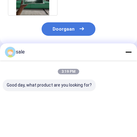
Doorgaan
sale
Geadviseerde Producten
3:19 PM
Good day, what product are you looking for?
Grating van de
SGS FRP Pultruded
Groene Secties
gangenfrp Glasvezel
Profielen
FRP Pultruded
Comités 4×8
Multigrootte met
Straal
Duurzame Geel
grote trekspanning
voor Bouw
Beste prijs
Beste prijs
Beste pri