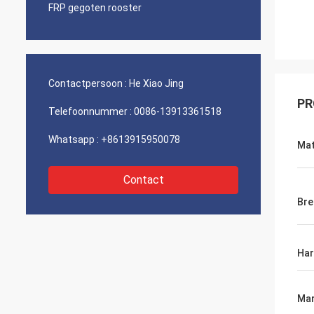
FRP gegoten rooster
Contactpersoon :
He Xiao Jing
PR
Telefoonnummer :
0086-13913361518
Whatsapp :
+8613915950078
Mat
Contact
Bre
Har
Mar