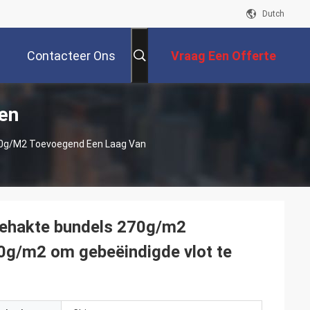
Dutch
Contacteer Ons
Vraag Een Offerte
en
Aan
0g/m2 Toevoegend Een Laag Van
ehakte bundels 270g/m2
0g/m2 om gebeëindigde vlot te