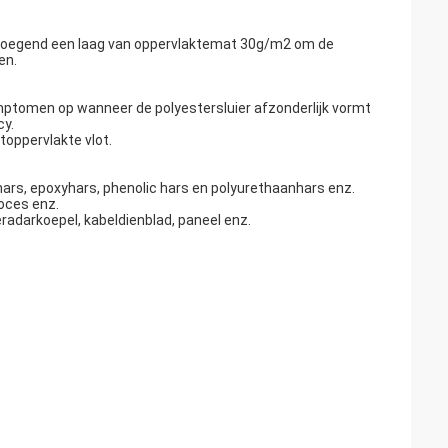
oegend een laag van oppervlaktemat 30g/m2 om de
en.
mptomen op wanneer de polyestersluier afzonderlijk vormt
cy.
toppervlakte vlot.
hars, epoxyhars, phenolic hars en polyurethaanhars enz.
oces enz.
radarkoepel, kabeldienblad, paneel enz.