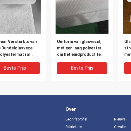
ear Versterkte van
Uniform van glasvezel,
Gla
e Bundelglasvezel
met een laag polyester
st
olyestermat roll
om het eindproduct te
met
 Gehakte Mat van
versterken, voor een
vli
bo
hoge sterkte kabelbrug
een
Beste Prijs
Beste Prijs
of -dek
per
het
te 
zon
Over
Bedrijfsprofiel
Nieuws
Fabrieksreis
Gevallen