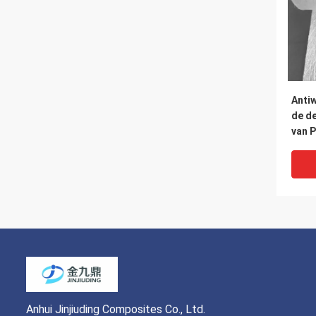
Antiw
de d
van P
200g
Com
Anhui Jinjiuding Composites Co., Ltd.