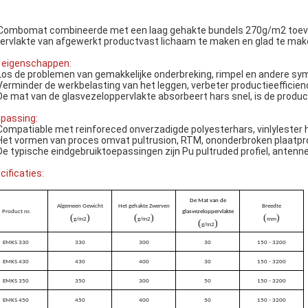
Combomat combineerde met een laag gehakte bundels 270g/m2 toev
ervlakte van afgewerkt productvast lichaam te maken en glad te mak
n eigenschappen:
Los de problemen van gemakkelijke onderbreking, rimpel en andere sy
Verminder de werkbelasting van het leggen, verbeter productieefficien
De mat van de glasvezeloppervlakte absorbeert hars snel, is de produc
passing:
Compatiable met reinforeced onverzadigde polyesterhars, vinlylester 
Het vormen van proces omvat pultrusion, RTM, ononderbroken plaatpr
De typische eindgebruiktoepassingen zijn Pu pultruded profiel, antenne
cificaties:
De Mat van de
Algemeen Gewicht
Het gehakte Zwerven
Breedte
Product nr.
glasvezeloppervlakte
(
)
(
)
(
)
g/m2
g/m2
mm
(
)
g/m2
EMKS 330
330
300
30
150 - 3200
EMKS 430
430
400
30
150 - 3200
EMKS 350
350
300
50
150 - 3200
EMKS 450
450
400
50
150 - 3200