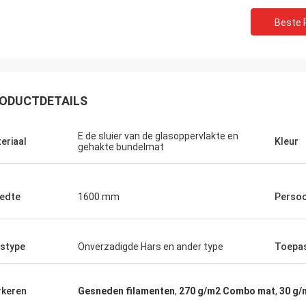
Beste P
ODUCTDETAILS
E de sluier van de glasoppervlakte en
eriaal
Kleur
gehakte bundelmat
edte
1600 mm
Persoo
stype
Onverzadigde Hars en ander type
Toepa
keren
Gesneden filamenten
,
270 g/m2 Combo mat
,
30 g