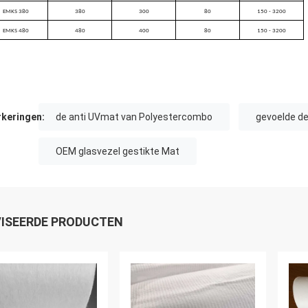
EMKS 380
380
300
80
150 - 3200
EMKS 480
480
400
80
150 - 3200
keringen:
de anti UVmat van Polyestercombo
gevoelde de
OEM glasvezel gestikte Mat
ISEERDE PRODUCTEN