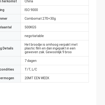
an herkomst
China
ing
ISO 9000
mmer
Combomat 270+30g
elaantal
500KGS
negotiatable
Het broodje is omhoog verpakt met
g Details
plastic film en dan ingepakt in een
geweven zak. Gewoonlijk 9 broo
7 dagen
condities
T/T, L/C
 vermogen
20MT EEN WEEK