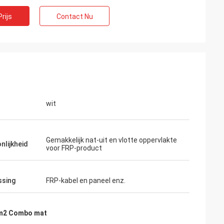
rijs
Contact Nu
wit
Gemakkelijk nat-uit en vlotte oppervlakte
nlijkheid
voor FRP-product
ssing
FRP-kabel en paneel enz.
/m2 Combo mat