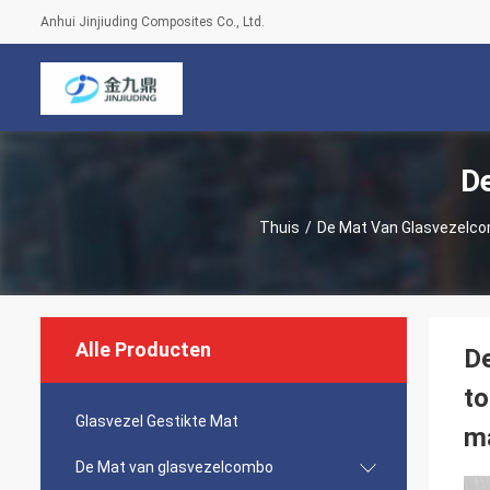
Anhui Jinjiuding Composites Co., Ltd.
D
Thuis
/
De Mat Van Glasvezelc
Alle Producten
D
to
Glasvezel Gestikte Mat
m
De Mat van glasvezelcombo