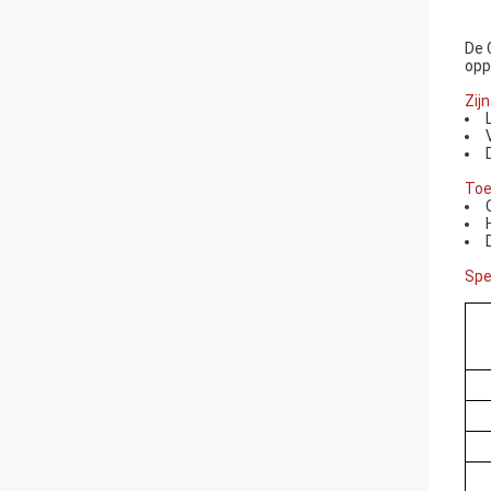
De 
opp
Zij
Toe
Spe